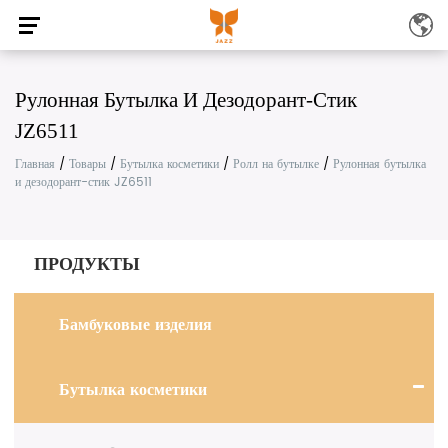
Рулонная Бутылка И Дезодорант-Стик
JZ6511
Главная
/
Товары
/
Бутылка косметики
/
Ролл на бутылке
/
Рулонная бутылка
и дезодорант-стик JZ6511
ПРОДУКТЫ
Бамбуковые изделия
Бутылка косметики