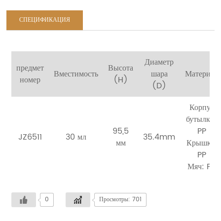
СПЕЦИФИКАЦИЯ
Диаметр
предмет
Высота
Вместимость
шара
Материал
номер
(H)
(D)
Корпус
бутылки:
95,5
PP
JZ6511
30 мл
35.4mm
мм
Крышка:
PP
Мяч: PP
0
Просмотры: 701