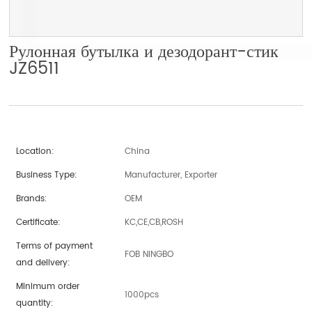
Рулонная бутылка и дезодорант-стик
JZ6511
Location:
China
Business Type:
Manufacturer, Exporter
Brands:
OEM
Certificate:
KC,CE,CB,ROSH
Terms of payment
FOB NINGBO
and delivery:
Minimum order
1000pcs
quantity: