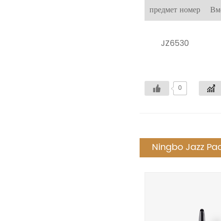
предмет номер
Вм
JZ6530
0
Ningbo Jazz Pac