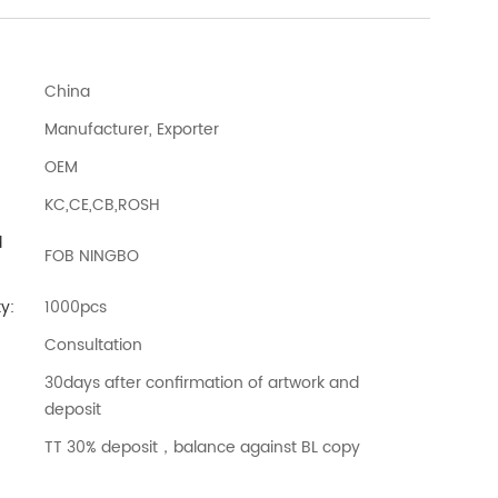
China
Manufacturer, Exporter
OEM
KC,CE,CB,ROSH
d
FOB NINGBO
y:
1000pcs
Consultation
30days after confirmation of artwork and
deposit
TT 30% deposit，balance against BL copy