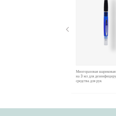
Previous
24/410 Алюминиевый пластиковый
Многоразовая шариковая
пресс-колпачок Gold Disc Top Cap
на 3 мл для дезинфицир
средства для рук