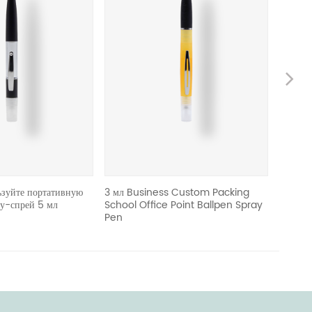
Ne
ьзуйте портативную
3 мл Business Custom Packing
Алюмин
у-спрей 5 мл
School Office Point Ballpen Spray
тумана 
Pen
космет