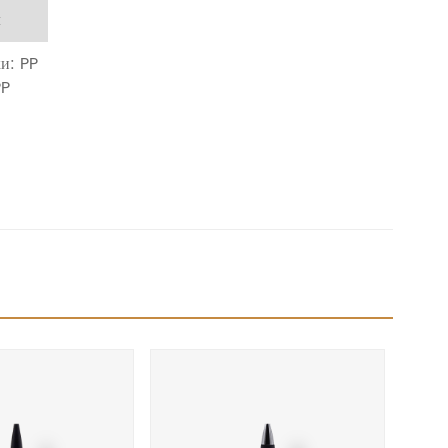
л
и: PP
PP