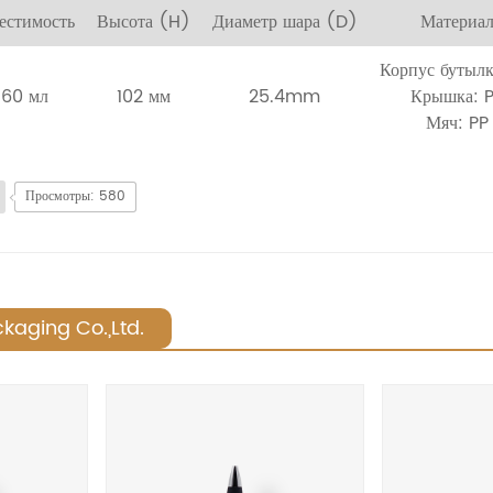
естимость
Высота (H)
Диаметр шара (D)
Материа
Корпус бутылк
60 мл
102 мм
25.4mm
Крышка: 
Мяч: PP
Просмотры: 580
kaging Co.,Ltd.