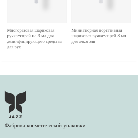
Многоразовая шариковая
Миниатюрная портативная
повто
ручка-спрей на 3 мл для
шариковая ручка-спрей 3 мл
порт
дезинфицирующего средства
для алкоголя
ручк
для рук
Фабрика косметической упаковки