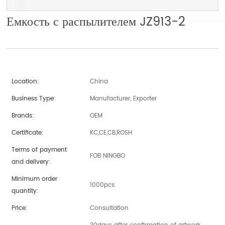
Емкость с распылителем JZ913-2
Location:
China
Business Type:
Manufacturer, Exporter
Brands:
OEM
Certificate:
KC,CE,CB,ROSH
Terms of payment
FOB NINGBO
and delivery:
Minimum order
1000pcs
quantity:
Price:
Consultation