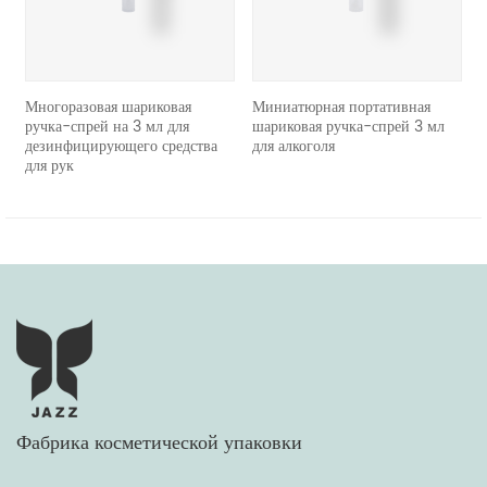
ногоразовая шариковая
Миниатюрная портативная
повтор
учка-спрей на 3 мл для
шариковая ручка-спрей 3 мл
порта
езинфицирующего средства
для алкоголя
ручку-
я рук
Фабрика косметической упаковки