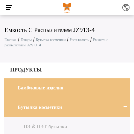
Емкость С Распылителем JZ913-4
Главная
/
Товары
/
Бутылка косметики
/
Распылитель
/
Емкость с
распылителем JZ913-4
ПРОДУКТЫ
Бамбуковые изделия
Бутылка косметики
ПЭ & ПЭТ бутылка