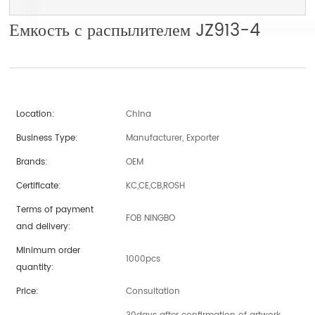
Емкость с распылителем JZ913-4
Location:
China
Business Type:
Manufacturer, Exporter
Brands:
OEM
Certificate:
KC,CE,CB,ROSH
Terms of payment
FOB NINGBO
and delivery:
Minimum order
1000pcs
quantity:
Price:
Consultation