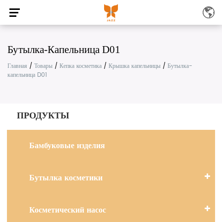
Бутылка-Капельница D01
Главная
/
Товары
/
Кепка косметика
/
Крышка капельницы
/
Бутылка-
капельница D01
ПРОДУКТЫ
Бамбуковые изделия
Бутылка косметики
Косметический насос