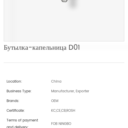
Бутылка-капельница D01
Location:
China
Business Type:
Manufacturer, Exporter
Brands:
OEM
Certificate:
KC,CE,CB,ROSH
Terms of payment
FOB NINGBO
and delivery: