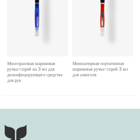
revious
ногоразовая шариковая
Миниатюрная портативная
повто
учка-спрей на 3 мл для
шариковая ручка-спрей 3 мл
порта
езинфицирующего средства
для алкоголя
ручку
ля рук