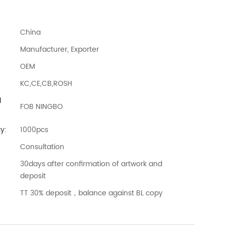
China
Manufacturer, Exporter
OEM
KC,CE,CB,ROSH
d
FOB NINGBO
y:
1000pcs
Consultation
30days after confirmation of artwork and
deposit
TT 30% deposit，balance against BL copy