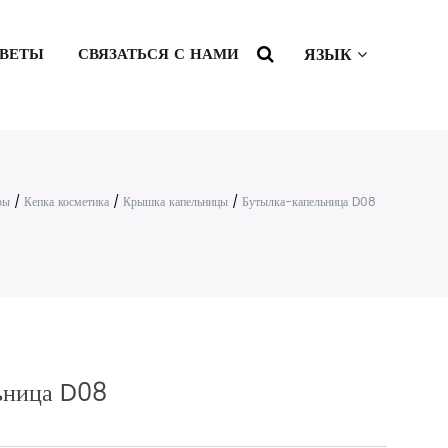
ВЕТЫ
СВЯЗАТЬСЯ С НАМИ
ЯЗЫК
ры
/
Кепка косметика
/
Крышка капельницы
/
Бутылка-капельница D08
ьница D08