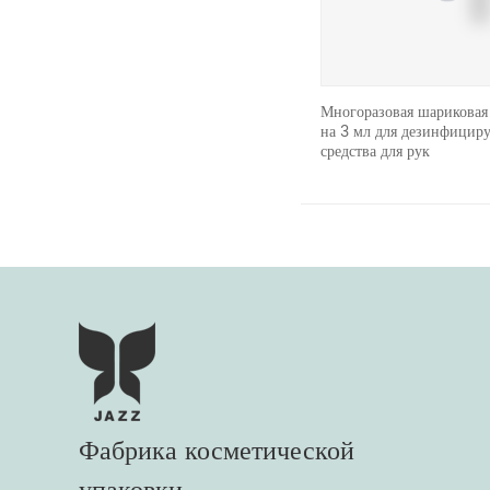
24/410 Алюминиевый пластиковый
Многоразовая шариковая
пресс-колпачок Gold Disc Top Cap
на 3 мл для дезинфицир
средства для рук
Фабрика косметической