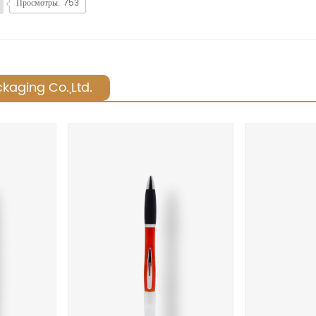
Просмотры: 753
kaging Co.,Ltd.