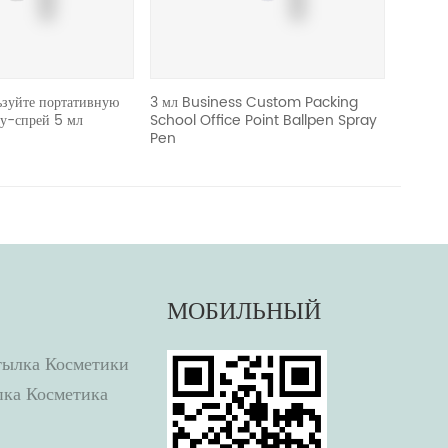
ьзуйте портативную
3 мл Business Custom Packing
Алюмин
у-спрей 5 мл
School Office Point Ballpen Spray
тумана 
Pen
космет
МОБИЛЬНЫЙ
тылка Косметики
пка Косметика